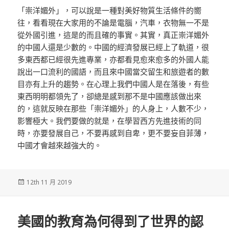
「崇洋媚外」，可以說是一種對美好物質生活條件的嚮
往，看看現在大家用的不論是電腦，汽車，衣物無一不是
從外國引進，這是的而且確的事實。其實，真正崇洋媚外
的中國人還是少數的。中國的經濟發展已經上了軌道，很
多東西都已經很先進專業，亦都看見愈來愈多的外國人能
說出一口流利的國語，而且來中國當交留生和旅遊者的數
目亦有上升的趨勢。在心理上我們中國人是在落後，有些
東西明明都領先了，卻總是感到那不是中國應該做出來
的，這就反映在那些「崇洋媚外」的人身上，人數不少，
影響極大。我們要做的就是，在學習西方先進技術的同
時，亦要發展自己，不要再感到自卑，更不要妄自菲薄，
中國才會越來越強大的。
發
12th 11 月 2019
佈
於
美國的教育為何得到了世界的認