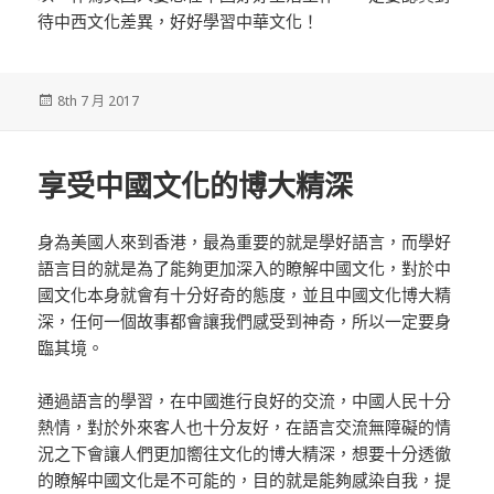
待中西文化差異，好好學習中華文化！
發
8th 7 月 2017
佈
於
享受中國文化的博大精深
身為美國人來到香港，最為重要的就是學好語言，而學好
語言目的就是為了能夠更加深入的瞭解中國文化，對於中
國文化本身就會有十分好奇的態度，並且中國文化博大精
深，任何一個故事都會讓我們感受到神奇，所以一定要身
臨其境。
通過語言的學習，在中國進行良好的交流，中國人民十分
熱情，對於外來客人也十分友好，在語言交流無障礙的情
況之下會讓人們更加嚮往文化的博大精深，想要十分透徹
的瞭解中國文化是不可能的，目的就是能夠感染自我，提