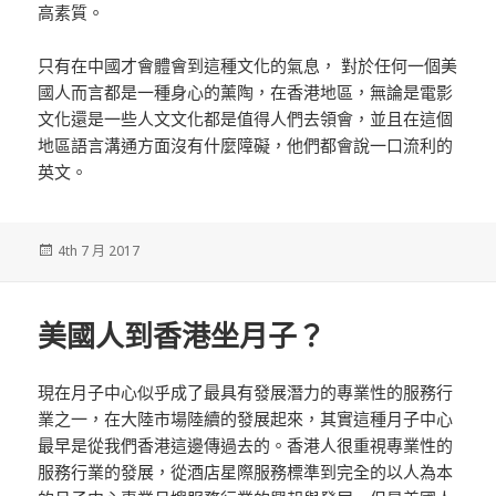
高素質。
只有在中國才會體會到這種文化的氣息， 對於任何一個美
國人而言都是一種身心的薰陶，在香港地區，無論是電影
文化還是一些人文文化都是值得人們去領會，並且在這個
地區語言溝通方面沒有什麼障礙，他們都會說一口流利的
英文。
發
4th 7 月 2017
佈
於
美國人到香港坐月子？
現在月子中心似乎成了最具有發展潛力的專業性的服務行
業之一，在大陸市場陸續的發展起來，其實這種月子中心
最早是從我們香港這邊傳過去的。香港人很重視專業性的
服務行業的發展，從酒店星際服務標準到完全的以人為本