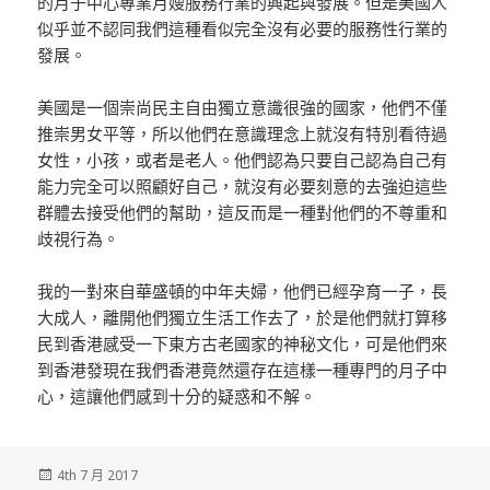
的月子中心專業月嫂服務行業的興起與發展。但是美國人
似乎並不認同我們這種看似完全沒有必要的服務性行業的
發展。
美國是一個崇尚民主自由獨立意識很強的國家，他們不僅
推崇男女平等，所以他們在意識理念上就沒有特別看待過
女性，小孩，或者是老人。他們認為只要自己認為自己有
能力完全可以照顧好自己，就沒有必要刻意的去強迫這些
群體去接受他們的幫助，這反而是一種對他們的不尊重和
歧視行為。
我的一對來自華盛頓的中年夫婦，他們已經孕育一子，長
大成人，離開他們獨立生活工作去了，於是他們就打算移
民到香港感受一下東方古老國家的神秘文化，可是他們來
到香港發現在我們香港竟然還存在這樣一種專門的月子中
心，這讓他們感到十分的疑惑和不解。
發
4th 7 月 2017