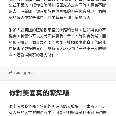
史並不長久，讓你在瞭解這個國家過去的同時，應該不斷
的去關注新聞，然後瞭解這個國家的現在你會發現一個國
家的優秀並非是偶然，其中有著各種不同的原因。
很多人對美國的瞭解都來自於網路和書籍，但如果真的有
機會，其實你可以去美國這裏看一看，也許你會忽然之間
發現，這是一個與眾不同的國家，這個國家也真正的給我
們帶來了更多的東西，讓每個人感受到了一些不一樣的樂
趣，這就是國家的魅力所在。
發
29th 7 月 2017
佈
於
你對美國真的瞭解嗎
很多時候我們都希望能夠更深入的去瞭解一些東西，但是
有太多的人在做的過程中，可能他們根本就找不到正確的